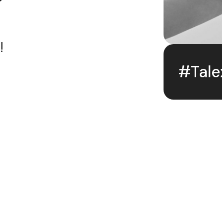
!
#Tal
Navigation
Expertises
Le cabinet
Entreprises
Actualités
Recrutement
s Centre-
Services RH
Intérim