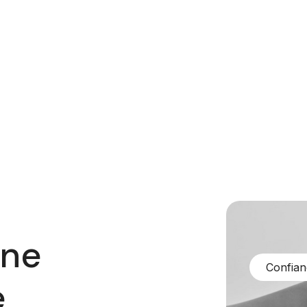
une
Confian
e