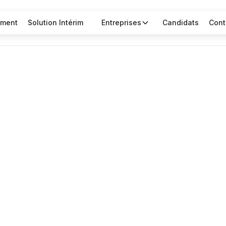
ement
Solution Intérim
Entreprises
Candidats
Cont
BTP et Industrie