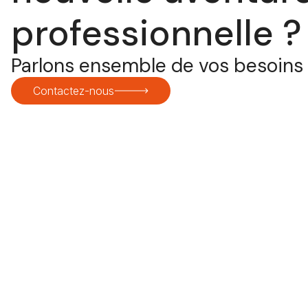
professionnelle ?
Parlons ensemble de vos besoins 
Contactez-nous
Experts en recrutement BTP et Industrie sur les région
Val de Loire, Pays-de-la-Loire et Ile-de-France.
Orléans - Tours - Angers - Nantes - Paris
© 2025 Talex Recrutement. Site réalisé par
studioseja