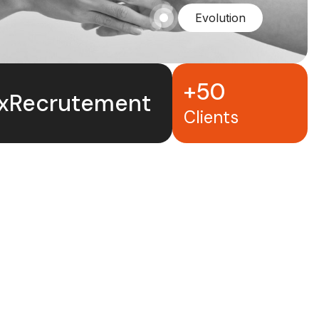
Evolution
+50
exRecrutement
Clients
Nous rejoindre
Ressources
Candidats
Nous contacter
Offres d'emploi
Mentions légales