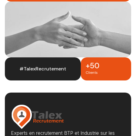
+50
#TalexRecrutement
Clients
Experts en recrutement BTP et Industrie sur les